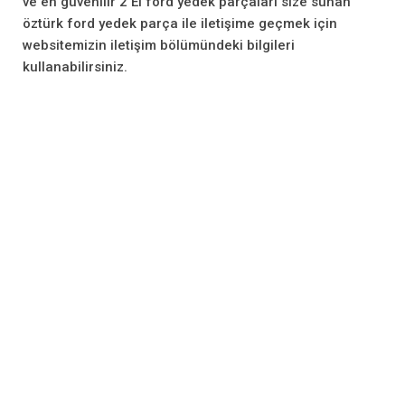
ve en güvenilir 2 El ford yedek parçaları size sunan
öztürk ford yedek parça ile iletişime geçmek için
websitemizin iletişim bölümündeki bilgileri
kullanabilirsiniz.